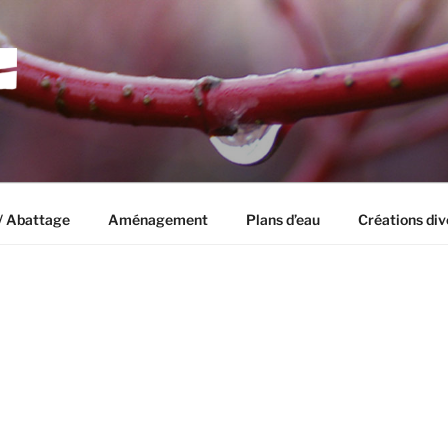
UISSEAU
in?
/ Abattage
Aménagement
Plans d’eau
Créations div