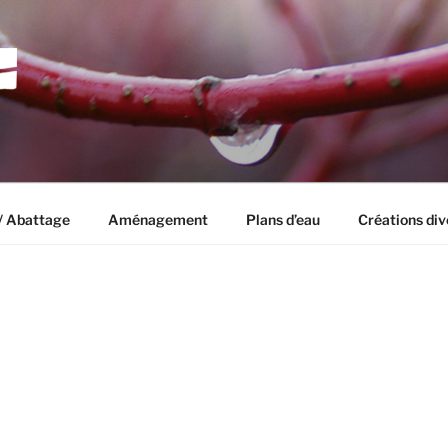
UISSEAU
in?
/ Abattage
Aménagement
Plans d’eau
Créations div